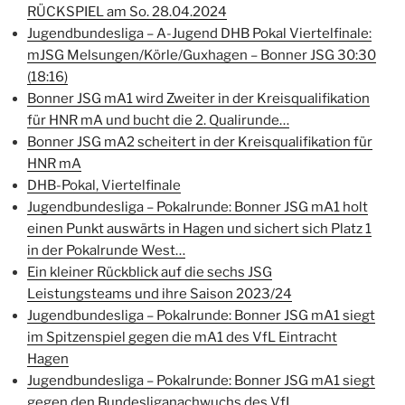
RÜCKSPIEL am So. 28.04.2024
Jugendbundesliga – A-Jugend DHB Pokal Viertelfinale:
mJSG Melsungen/Körle/Guxhagen – Bonner JSG 30:30
(18:16)
Bonner JSG mA1 wird Zweiter in der Kreisqualifikation
für HNR mA und bucht die 2. Qualirunde…
Bonner JSG mA2 scheitert in der Kreisqualifikation für
HNR mA
DHB-Pokal, Viertelfinale
Jugendbundesliga – Pokalrunde: Bonner JSG mA1 holt
einen Punkt auswärts in Hagen und sichert sich Platz 1
in der Pokalrunde West…
Ein kleiner Rückblick auf die sechs JSG
Leistungsteams und ihre Saison 2023/24
Jugendbundesliga – Pokalrunde: Bonner JSG mA1 siegt
im Spitzenspiel gegen die mA1 des VfL Eintracht
Hagen
Jugendbundesliga – Pokalrunde: Bonner JSG mA1 siegt
gegen den Bundesliganachwuchs des VfL