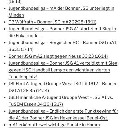
(18:13)
Jugendbundesliga – mA der Bonner JSG unterliegt in
Minden
TB Wülfrath – Bonner JSG mA2 22:28 (13:11)
Jugendbundesliga – Bonner JSG A1 startet mit Sieg in
die Pokalrunde…
Jugendbundesliga – Bergischer HC – Bonner JSG mA1
36:31 (17:14)
Bonner JSG mA2 siegt gegen Neuss 33:23 (16:14)
Jugendbundesliga – Bonner JSG A1 verteidigt mit Sieg
gegen HSG Handball Lemgo den wichtigen vierten
Tabellenplatz!
JBLH ml A-Jugend Gruppe West JSG Lit 1912 – Bonner
JSG A1 28:35 (14:14)
JBLH männliche A-Jugend Gruppe West – JSG A1 vs.
TuSEM Essen 34:36 (15:17)
Jugendbundesliga – Endlich der erste Punktgewinn für
die A1 der Bonner JSG im Hexenkessel Beuel-Ost.
mA1 erkämpft zwei wichtige Punkte in Hamm