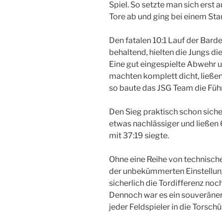
Spiel. So setzte man sich erst 
Tore ab und ging bei einem Stan
Den fatalen 10:1 Lauf der Bard
behaltend, hielten die Jungs die
Eine gut eingespielte Abwehr u
machten komplett dicht, ließen
so baute das JSG Team die Führ
Den Sieg praktisch schon siche
etwas nachlässiger und ließen 
mit 37:19 siegte.
Ohne eine Reihe von technisch
der unbekümmerten Einstellung
sicherlich die Tordifferenz no
Dennoch war es ein souveräner
jeder Feldspieler in die Torsch