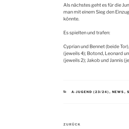
Als nächstes geht es für die J
man mit einem Sieg den Einzug 
könnte.
Es spielten und trafen:
Cyprian und Bennet (beide Tor),
(jeweils 4); Botond, Leonard un
(jeweils 2); Jakob und Jannis (je
KATEGORIEN
A-JUGEND (23/24)
,
NEWS
,
Beitragsnavigation
Vorheriger
ZURÜCK