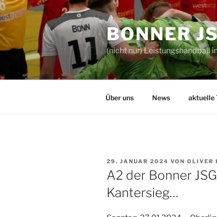
Zum
Inhalt
BONNER J
springen
(nicht nur) Leistungshandball i
Über uns
News
aktuelle
VERÖFFENTLICHT
29. JANUAR 2024
VON
OLIVER
AM
A2 der Bonner JSG
Kantersieg…