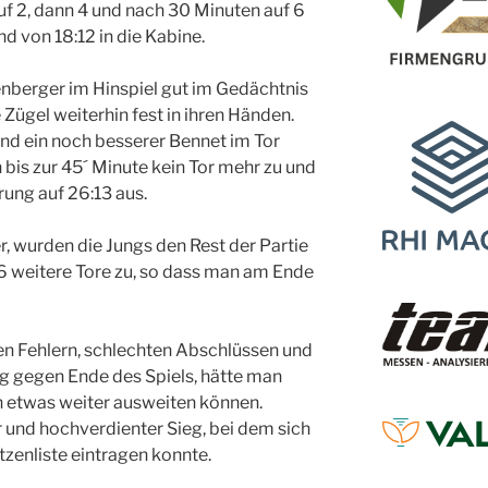
auf 2, dann 4 und nach 30 Minuten auf 6
d von 18:12 in die Kabine.
enberger im Hinspiel gut im Gedächtnis
 Zügel weiterhin fest in ihren Händen.
nd ein noch besserer Bennet im Tor
 bis zur 45´ Minute kein Tor mehr zu und
ung auf 26:13 aus.
r, wurden die Jungs den Rest der Partie
6 weitere Tore zu, so dass man am Ende
en Fehlern, schlechten Abschlüssen und
 gegen Ende des Spiels, hätte man
ch etwas weiter ausweiten können.
 und hochverdienter Sieg, bei dem sich
ützenliste eintragen konnte.