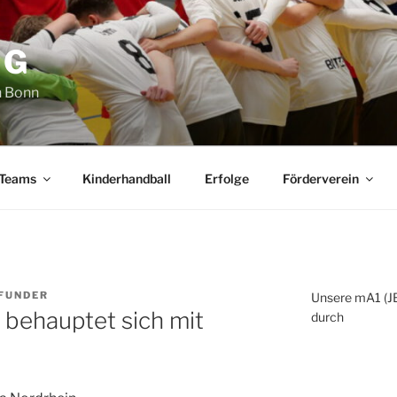
SG
n Bonn
 Teams
Kinderhandball
Erfolge
Förderverein
 FUNDER
Unsere mA1 (JB
 behauptet sich mit
durch