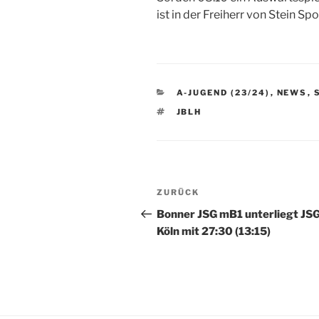
ist in der Freiherr von Stein Sp
KATEGORIEN
A-JUGEND (23/24)
,
NEWS
,
SCHLAGWÖRTER
JBLH
Beitragsnavigation
Vorheriger
ZURÜCK
Beitrag
Bonner JSG mB1 unterliegt JS
Köln mit 27:30 (13:15)