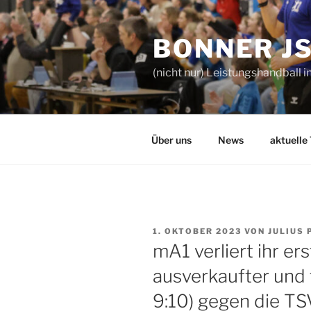
Zum
Inhalt
BONNER J
springen
(nicht nur) Leistungshandball i
Über uns
News
aktuelle
VERÖFFENTLICHT
1. OKTOBER 2023
VON
JULIUS
AM
mA1 verliert ihr er
ausverkaufter und t
9:10) gegen die T