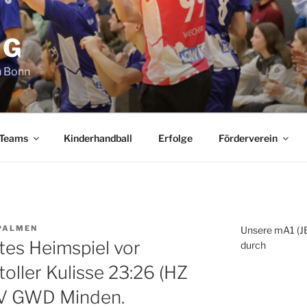
SG
n Bonn
 Teams
Kinderhandball
Erfolge
Förderverein
 PALMEN
Unsere mA1 (JB
stes Heimspiel vor
durch
oller Kulisse 23:26 (HZ
SV GWD Minden.