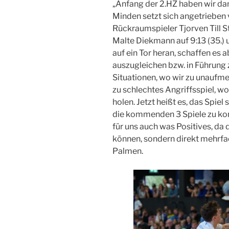
„Anfang der 2.HZ haben wir d
Minden setzt sich angetrieben
Rückraumspieler Tjorven Till S
Malte Diekmann auf 9:13 (35.) 
auf ein Tor heran, schaffen es
auszugleichen bzw. in Führung z
Situationen, wo wir zu unaufme
zu schlechtes Angriffsspiel, w
holen. Jetzt heißt es, das Spiel
die kommenden 3 Spiele zu kon
für uns auch was Positives, da 
können, sondern direkt mehrfac
Palmen.