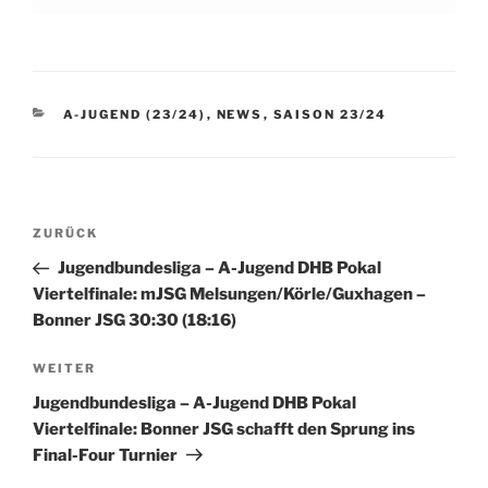
KATEGORIEN
A-JUGEND (23/24)
,
NEWS
,
SAISON 23/24
Beitragsnavigation
Vorheriger
ZURÜCK
Beitrag
Jugendbundesliga – A-Jugend DHB Pokal
Viertelfinale: mJSG Melsungen/Körle/Guxhagen –
Bonner JSG 30:30 (18:16)
Nächster
WEITER
Beitrag
Jugendbundesliga – A-Jugend DHB Pokal
Viertelfinale: Bonner JSG schafft den Sprung ins
Final-Four Turnier