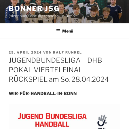
Zum
BONNER JSG
Inhalt
(nicht nur) Leistungshandball in Bonn
springen
Menü
VERÖFFENTLICHT
25. APRIL 2024
VON
RALF RUNKEL
AM
JUGENDBUNDESLIGA – DHB
POKAL VIERTELFINAL
RÜCKSPIEL am So. 28.04.2024
WIR-FÜR-HANDBALL-IN-BONN