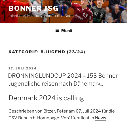
Zum
BONNER JSG
Inhalt
(nicht nur) Leistungshandball in Bonn
springen
Menü
KATEGORIE:
B-JUGEND (23/24)
VERÖFFENTLICHT
17. JULI 2024
AM
DRONNINGLUNDCUP 2024 – 153 Bonner
Jugendliche reisen nach Dänemark…
Denmark 2024 is calling
Geschrieben von Bitzer, Peter am 07. Juli 2024 für die
TSV Bonn rrh. Homepage. Veröffentlicht in
News