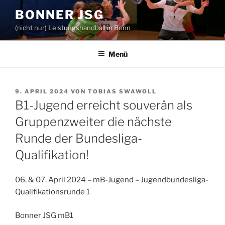
Zum
BONNER JSG
Inhalt
(nicht nur) Leistungshandball in Bonn
springen
Menü
VERÖFFENTLICHT
9. APRIL 2024
VON
TOBIAS SWAWOLL
AM
B1-Jugend erreicht souverän als
Gruppenzweiter die nächste
Runde der Bundesliga-
Qualifikation!
06. & 07. April 2024 – mB-Jugend – Jugendbundesliga-
Qualifikationsrunde 1
Bonner JSG mB1