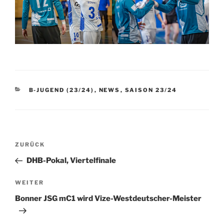
KATEGORIEN
B-JUGEND (23/24)
,
NEWS
,
SAISON 23/24
Beitragsnavigation
Vorheriger
ZURÜCK
Beitrag
DHB-Pokal, Viertelfinale
Nächster
WEITER
Beitrag
Bonner JSG mC1 wird Vize-Westdeutscher-Meister