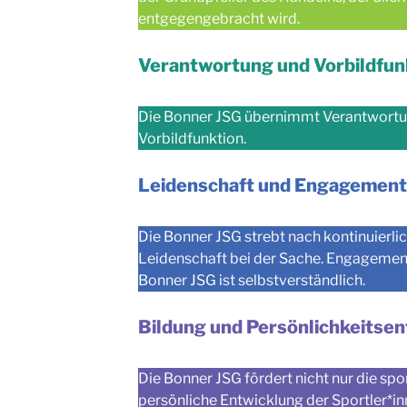
entgegengebracht wird.
Verantwortung und Vorbildfun
Die Bonner JSG übernimmt Verantwortun
Vorbildfunktion.
Leidenschaft und Engagement
Die Bonner JSG strebt nach kontinuierli
Leidenschaft bei der Sache. Engagement 
Bonner JSG ist selbstverständlich.
Bildung und Persönlichkeitse
Die Bonner JSG fördert nicht nur die spo
persönliche Entwicklung der Sportler*in