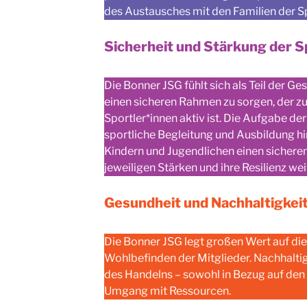
des Austausches mit den Familien der Spi
Sicherheit und Stärkung der S
Die Bonner JSG fühlt sich als Teil der Ges
einen sicheren Rahmen zu sorgen, der 
Sportler*innen aktiv ist. Die Aufgabe de
sportliche Begleitung und Ausbildung hina
Kindern und Jugendlichen einen sicheren 
jeweiligen Stärken und ihre Resilienz we
Gesundheit und Nachhaltigkei
Die Bonner JSG legt großen Wert auf di
Wohlbefinden der Mitglieder. Nachhaltigk
des Handelns – sowohl in Bezug auf den 
Umgang mit Ressourcen.