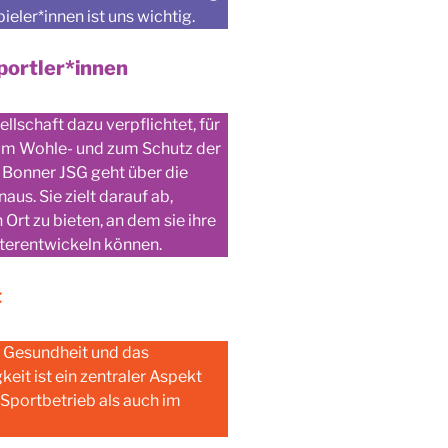
eler*innen ist uns wichtig.
portler*innen
ellschaft dazu verpflichtet, für
zum Wohle- und zum Schutz der
r Bonner JSG geht über die
us. Sie zielt darauf ab,
Ort zu bieten, an dem sie ihre
iterentwickeln können.
t
e Gesundheit und das
eit ist ein zentraler Aspekt
Sportbetrieb als auch im