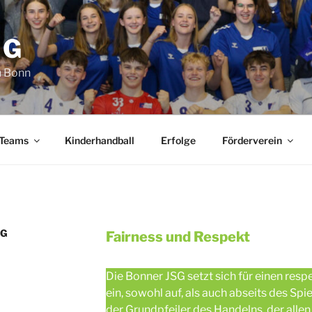
SG
n Bonn
 Teams
Kinderhandball
Erfolge
Förderverein
SG
Fairness und Respekt
Die Bonner JSG setzt sich für einen re
ein, sowohl auf, als auch abseits des Spie
der Grundpfeiler des Handelns, der allen