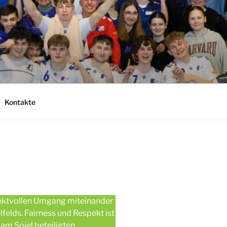
Kontakte
spektvollen Umgang miteinander
lfelds. Fairness und Respekt ist
 am Spiel beteiligten