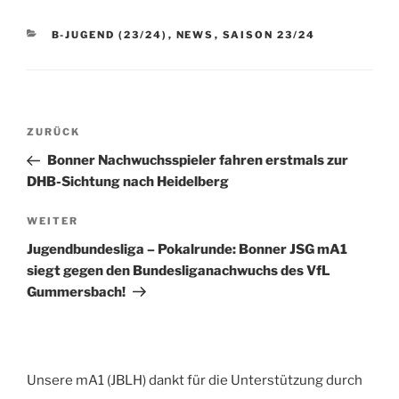
KATEGORIEN
B-JUGEND (23/24)
,
NEWS
,
SAISON 23/24
Beitragsnavigation
Vorheriger
ZURÜCK
Beitrag
Bonner Nachwuchsspieler fahren erstmals zur
DHB-Sichtung nach Heidelberg
Nächster
WEITER
Beitrag
Jugendbundesliga – Pokalrunde: Bonner JSG mA1
siegt gegen den Bundesliganachwuchs des VfL
Gummersbach!
Unsere mA1 (JBLH) dankt für die Unterstützung durch