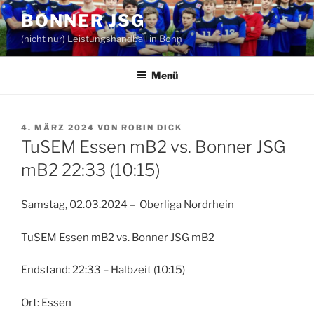
Zum
BONNER JSG
Inhalt
(nicht nur) Leistungshandball in Bonn
springen
Menü
VERÖFFENTLICHT
4. MÄRZ 2024
VON
ROBIN DICK
AM
TuSEM Essen mB2 vs. Bonner JSG
mB2 22:33 (10:15)
Samstag, 02.03.2024 – Oberliga Nordrhein
TuSEM Essen mB2 vs. Bonner JSG mB2
Endstand: 22:33 – Halbzeit (10:15)
Ort: Essen