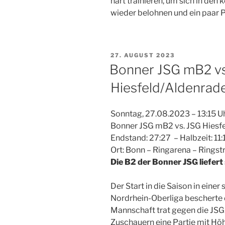
hart trainieren, um sich in den
wieder belohnen und ein paar
VERÖFFENTLICHT
27. AUGUST 2023
AM
Bonner JSG mB2 vs
Hiesfeld/Aldenrade 
Sonntag, 27.08.2023 – 13:15 U
Bonner JSG mB2 vs. JSG Hiesf
Endstand: 27:27 – Halbzeit: 11:
Ort: Bonn – Ringarena – Ringst
Die B2 der Bonner JSG liefer
Der Start in die Saison in eine
Nordrhein-Oberliga bescherte 
Mannschaft trat gegen die JSG 
Zuschauern eine Partie mit Höh