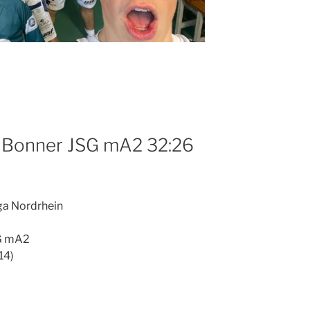
 Bonner JSG mA2 32:26
ga Nordrhein
SG mA2
14)