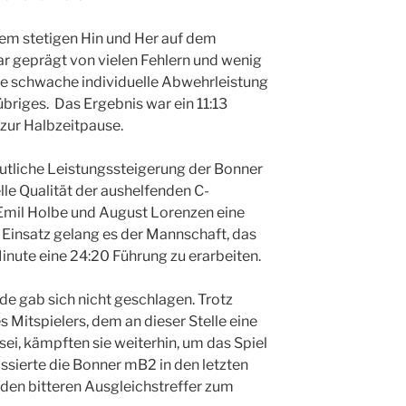
em stetigen Hin und Her auf dem
ar geprägt von vielen Fehlern und wenig
die schwache individuelle Abwehrleistung
 übriges. Das Ergebnis war ein 11:13
zur Halbzeitpause.
eutliche Leistungssteigerung der Bonner
elle Qualität der aushelfenden C-
Emil Holbe und August Lorenzen eine
 Einsatz gelang es der Mannschaft, das
Minute eine 24:20 Führung zu erarbeiten.
e gab sich nicht geschlagen. Trotz
 Mitspielers, dem an dieser Stelle eine
i, kämpften sie weiterhin, um das Spiel
assierte die Bonner mB2 in den letzten
den bitteren Ausgleichstreffer zum