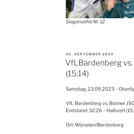
Siegerselfie Nr. 12
VERÖFFENTLICHT
25. SEPTEMBER 2023
AM
VfLBardenberg vs.
(15:14)
Samstag, 23.09.2023 – Oberli
VfL Bardenberg vs. Bonner J
Endstand: 32:26 – Halbzeit (15:
Ort: Würselen/Bardenberg