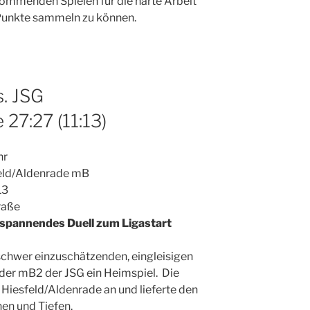
 kommenden Spielen für die harte Arbeit
 Punkte sammeln zu können.
. JSG
27:27 (11:13)
hr
eld/Aldenrade mB
13
raße
t spannendes Duell zum Ligastart
r schwer einzuschätzenden, eingleisigen
der mB2 der JSG ein Heimspiel. Die
Hiesfeld/Aldenrade an und lieferte den
en und Tiefen.