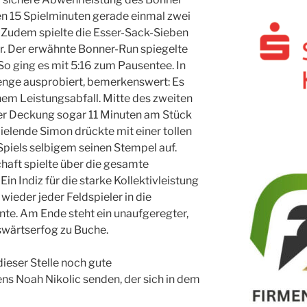
en 15 Spielminuten gerade einmal zwei
Zudem spielte die Esser-Sack-Sieben
ger. Der erwähnte Bonner-Run spiegelte
 So ging es mit 5:16 zum Pausentee. In
nge ausprobiert, bemerkenswert: Es
em Leistungsabfall. Mitte des zweiten
ner Deckung sogar 11 Minuten am Stück
ielende Simon drückte mit einer tollen
piels selbigem seinen Stempel auf.
haft spielte über die gesamte
Ein Indiz für die starke Kollektivleistung
 wieder jeder Feldspieler in die
nte. Am Ende steht ein unaufgeregter,
swärtserfog zu Buche.
ieser Stelle noch gute
s Noah Nikolic senden, der sich in dem