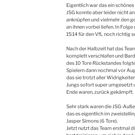
Eigentlich war das ein schönes
JSG konnte aber leider nicht a
anknüpfen und vielmehr den ge
an ihnen vorbei liefen. In Folg
15:14 für den VfL noch richtig
Nach der Halbzeit hat das Team
komplett verschlafen und Bard
des 10 Tore Rückstandes folgte
Spielern dann nochmal vor Aug
das sie trotzt aller Widrigkeit
Jungs sofort super umgesetzt u
Ende waren, zurück gekämpft.
Sehr stark waren die JSG-Auße
das es eigentlich im zweistell
Jasper Simons (6 Tore).
Jetzt nutzt das Team erstmal d