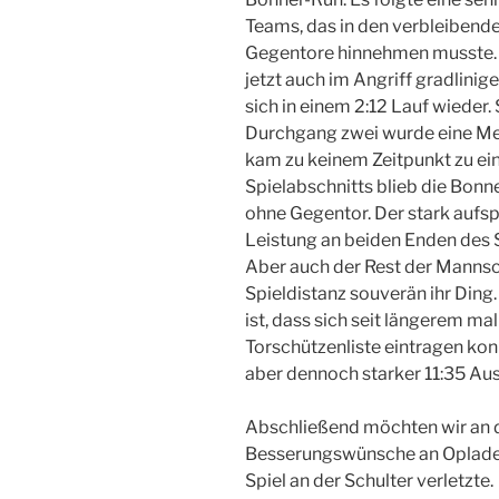
Teams, das in den verbleibend
Gegentore hinnehmen musste. 
jetzt auch im Angriff gradlini
sich in einem 2:12 Lauf wieder.
Durchgang zwei wurde eine Me
kam zu keinem Zeitpunkt zu ein
Spielabschnitts blieb die Bon
ohne Gegentor. Der stark aufsp
Leistung an beiden Enden des S
Aber auch der Rest der Mannsc
Spieldistanz souverän ihr Ding. 
ist, dass sich seit längerem mal
Torschützenliste eintragen kon
aber dennoch starker 11:35 Au
Abschließend möchten wir an d
Besserungswünsche an Opladen
Spiel an der Schulter verletzte.