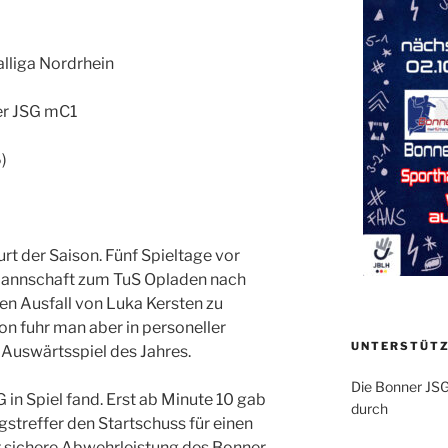
lliga Nordrhein
er JSG mC1
)
urt der Saison. Fünf Spieltage vor
 Mannschaft zum TuS Opladen nach
en Ausfall von Luka Kersten zu
 fuhr man aber in personeller
UNTERSTÜTZ
Auswärtsspiel des Jahres.
Die Bonner JSG
G in Spiel fand. Erst ab Minute 10 gab
durch
streffer den Startschuss für einen
r sichere Abwehrleistung des Bonner