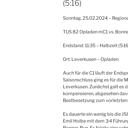
(5:16)
Sonntag, 25.02.2024 – Regiona
TUS 82 Opladen mC1 vs. Bonn
Endstand: 11:35 – Halbzeit (5:16
Ort: Leverkusen – Opladen
Auch für die C1 läuft der Endsp
Saisonschluss ging es für die
Leverkusen. Zunächst galt es d
kompensieren, abgesehen davon
Bestbesetzung zum vorletzten 
Es dauerte ein wenig bis die JS
Emil Holbe mit dem 3:4 Führung
Bonner-Run. Es folgte eine seh