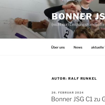
Zum
Inhalt
BONNER J
springen
(nicht nur) Leistungshandball i
Über uns
News
aktuelle
AUTOR:
RALF RUNKEL
VERÖFFENTLICHT
26. FEBRUAR 2024
AM
Bonner JSG C1 zu G