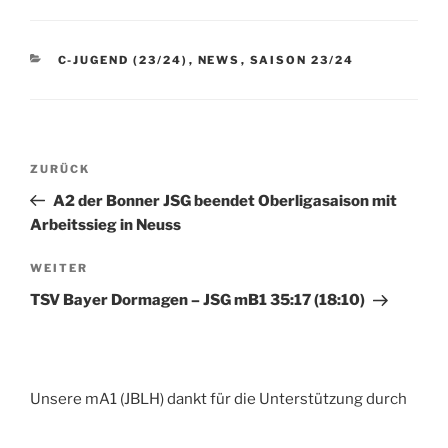
KATEGORIEN
C-JUGEND (23/24)
,
NEWS
,
SAISON 23/24
Beitragsnavigation
Vorheriger
ZURÜCK
Beitrag
A2 der Bonner JSG beendet Oberligasaison mit
Arbeitssieg in Neuss
Nächster
WEITER
Beitrag
TSV Bayer Dormagen – JSG mB1 35:17 (18:10)
Unsere mA1 (JBLH) dankt für die Unterstützung durch