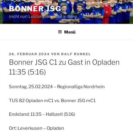
Zum
BONNER JSG
Inhalt
(nicht nur) Leistungshandball in Bonn
springen
Menü
VERÖFFENTLICHT
26. FEBRUAR 2024
VON
RALF RUNKEL
AM
Bonner JSG C1 zu Gast in Opladen
11:35 (5:16)
Sonntag, 25.02.2024 – Regionalliga Nordrhein
TUS 82 Opladen mC1 vs. Bonner JSG mC1
Endstand: 11:35 – Halbzeit (5:16)
Ort: Leverkusen – Opladen