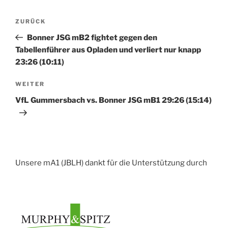
Beitragsnavigation
Vorheriger
ZURÜCK
Beitrag
Bonner JSG mB2 fightet gegen den
Tabellenführer aus Opladen und verliert nur knapp
23:26 (10:11)
Nächster
WEITER
Beitrag
VfL Gummersbach vs. Bonner JSG mB1 29:26 (15:14)
Unsere mA1 (JBLH) dankt für die Unterstützung durch