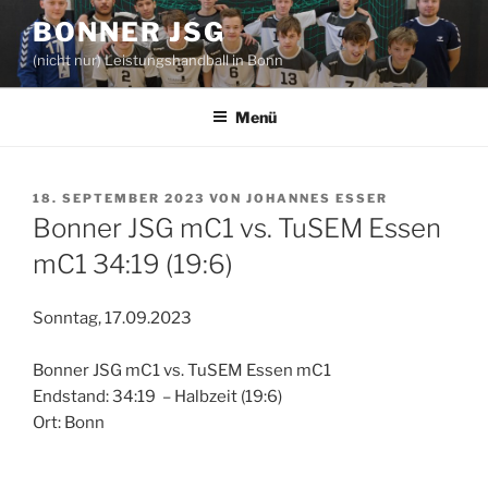
Zum
BONNER JSG
Inhalt
(nicht nur) Leistungshandball in Bonn
springen
Menü
VERÖFFENTLICHT
18. SEPTEMBER 2023
VON
JOHANNES ESSER
AM
Bonner JSG mC1 vs. TuSEM Essen
mC1 34:19 (19:6)
Sonntag, 17.09.2023
Bonner JSG mC1 vs. TuSEM Essen mC1
Endstand: 34:19 – Halbzeit (19:6)
Ort: Bonn