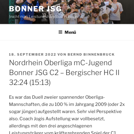
Zum
BONNER JSG
Inhalt
(nicht nur) Leistungshandball in Bonn
springen
Menü
VERÖFFENTLICHT
18. SEPTEMBER 2022
VON
BERND BINNENBRUCK
AM
Nordrhein Oberliga mC-Jugend
Bonner JSG C2 – Bergischer HC II
32:24 (15:13)
Es war das Duell zweier spannender Oberliga-
Mannschaften, die zu 100 % im Jahrgang 2009 (oder 2x
sogar jünger) aufgestellt waren. Sehr viel Perspektive
also. Coach Jogis Aufstellung war vollbesetzt,
allerdings mit den drei angeschlagenen
Leistungsträger vom kräftezehrenden Spiel der C1