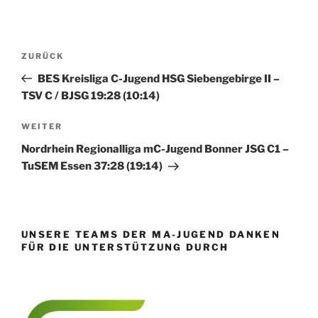
Beitragsnavigation
Vorheriger
ZURÜCK
Beitrag
BES Kreisliga C-Jugend HSG Siebengebirge II –
TSV C / BJSG 19:28 (10:14)
Nächster
WEITER
Beitrag
Nordrhein Regionalliga mC-Jugend Bonner JSG C1 –
TuSEM Essen 37:28 (19:14)
UNSERE TEAMS DER MA-JUGEND DANKEN
FÜR DIE UNTERSTÜTZUNG DURCH