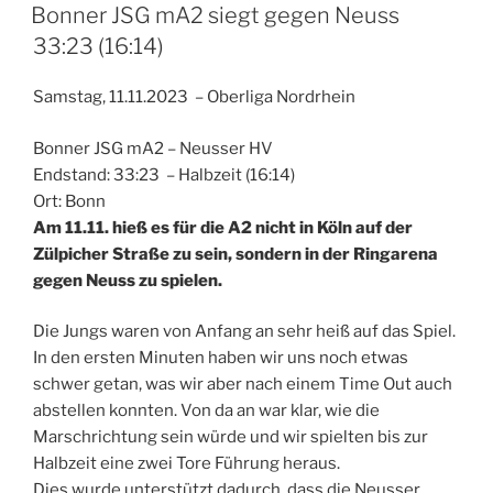
AM
Bonner JSG mA2 siegt gegen Neuss
33:23 (16:14)
Samstag, 11.11.2023 – Oberliga Nordrhein
Bonner JSG mA2 – Neusser HV
Endstand: 33:23 – Halbzeit (16:14)
Ort: Bonn
Am 11.11. hieß es für die A2 nicht in Köln auf der
Zülpicher Straße zu sein, sondern in der Ringarena
gegen Neuss zu spielen.
Die Jungs waren von Anfang an sehr heiß auf das Spiel.
In den ersten Minuten haben wir uns noch etwas
schwer getan, was wir aber nach einem Time Out auch
abstellen konnten. Von da an war klar, wie die
Marschrichtung sein würde und wir spielten bis zur
Halbzeit eine zwei Tore Führung heraus.
Dies wurde unterstützt dadurch, dass die Neusser