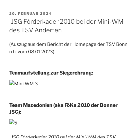
VERÖFFENTLICHT
20. FEBRUAR 2024
AM
JSG Förderkader 2010 bei der Mini-WM
des TSV Anderten
(Auszug aus dem Bericht der Homepage der TSV Bonn
rrh. vom 08.01.2023)
Teamaufstellung zur Siegerehrung:
Team Mazedonien (aka FöKa 2010 der Bonner
JSG):
JSG Förderkader 2010 bei der Mini-WM des TSV