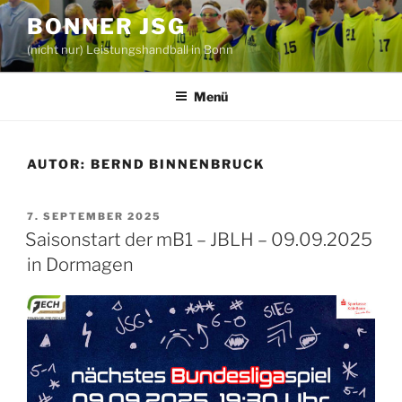
Zum
BONNER JSG
Inhalt
(nicht nur) Leistungshandball in Bonn
springen
Menü
AUTOR:
BERND BINNENBRUCK
VERÖFFENTLICHT
7. SEPTEMBER 2025
AM
Saisonstart der mB1 – JBLH – 09.09.2025
in Dormagen