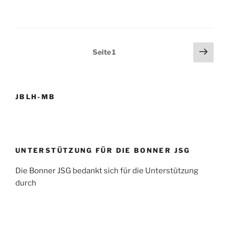
Seitennummerierung
Näch
Seite
1
Seit
der
Beiträge
JBLH-MB
UNTERSTÜTZUNG FÜR DIE BONNER JSG
Die Bonner JSG bedankt sich für die Unterstützung
durch