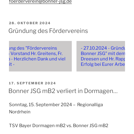
foerderverein@bonner-jsg.de
VERÖFFENTLICHT
28. OKTOBER 2024
AM
Gründung des Fördervereins
es "Fördervereins
- 27.10.2024 - Gründung des "Förd
nd Hr. Greitens, Fr.
Bonner JSG" mit dem Vorstand Hr. Gr
zlichen Dank und viel
Dreesen und Hr. Rapp - Herzlichen 
Erfolg bei Eurer Arbeit -
VERÖFFENTLICHT
17. SEPTEMBER 2024
AM
Bonner JSG mB2 verliert in Dormagen…
Sonntag, 15. September 2024 – Regionalliga
Nordrhein
TSV Bayer Dormagen mB2 vs. Bonner JSG mB2