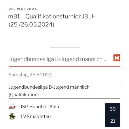
VERÖFFENTLICHT
20. MAI 2024
AM
mB1 – Qualifikationsturnier JBLH
(25./26.05.2024)
Jugendbundesliga B-Jugend männlich (Qualifikation)
Samstag, 25.5.2024
Jugendbundesliga B-Jugend männlich
(Qualifikation)
JSG Handball Köln
30
TV Emsdetten
21