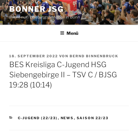
Zum
BONNER JSG
Inhalt
(nicht nur) Leistungshandball in Bonn
springen
Menü
VERÖFFENTLICHT
18. SEPTEMBER 2022
VON
BERND BINNENBRUCK
AM
BES Kreisliga C-Jugend HSG
Siebengebirge II – TSV C / BJSG
19:28 (10:14)
KATEGORIEN
C-JUGEND (22/23)
,
NEWS
,
SAISON 22/23