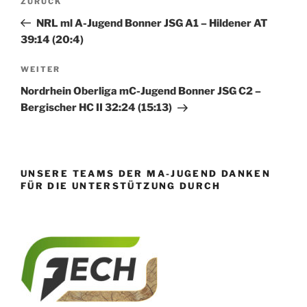
Vorheriger
ZURÜCK
Beitrag
NRL ml A-Jugend Bonner JSG A1 – Hildener AT
39:14 (20:4)
Nächster
WEITER
Beitrag
Nordrhein Oberliga mC-Jugend Bonner JSG C2 –
Bergischer HC II 32:24 (15:13)
UNSERE TEAMS DER MA-JUGEND DANKEN
FÜR DIE UNTERSTÜTZUNG DURCH