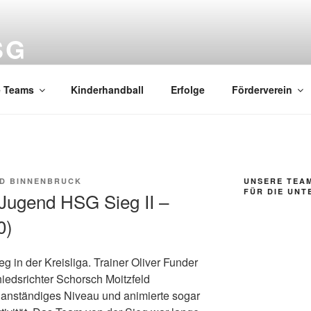
SG
n Bonn
e Teams
Kinderhandball
Erfolge
Förderverein
D BINNENBRUCK
UNSERE TEA
FÜR DIE UN
-Jugend HSG Sieg II –
0)
eg in der Kreisliga. Trainer Oliver Funder
iedsrichter Schorsch Moitzfeld
r anständiges Niveau und animierte sogar