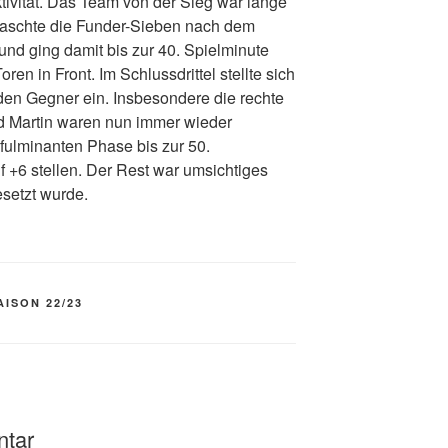
tivität. Das Team von der Sieg war lange
rraschte die Funder-Sieben nach dem
nd ging damit bis zur 40. Spielminute
ren in Front. Im Schlussdrittel stellte sich
den Gegner ein. Insbesondere die rechte
nd Martin waren nun immer wieder
 fulminanten Phase bis zur 50.
 +6 stellen. Der Rest war umsichtiges
setzt wurde.
AISON 22/23
ntar