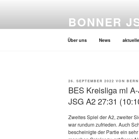
Zum
Inhalt
BONNER J
springen
(nicht nur) Leistungshandball i
Über uns
News
aktuell
VERÖFFENTLICHT
26. SEPTEMBER 2022
VON
BERN
AM
BES Kreisliga ml A
JSG A2 27:31 (10:1
Zweites Spiel der A2, zweiter Si
war rundum zufrieden. Auch Sch
bescheinigte der Partie ein seh