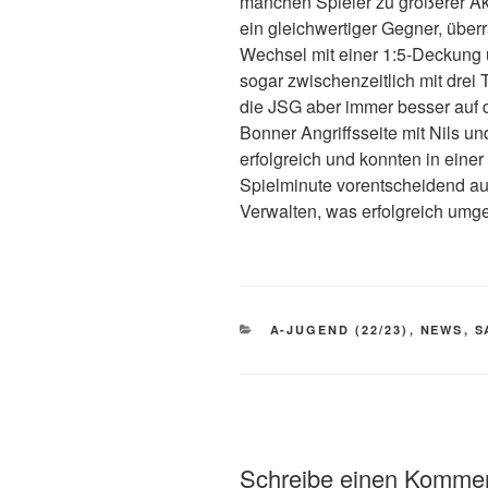
manchen Spieler zu größerer Ak
ein gleichwertiger Gegner, übe
Wechsel mit einer 1:5-Deckung u
sogar zwischenzeitlich mit drei To
die JSG aber immer besser auf 
Bonner Angriffsseite mit Nils u
erfolgreich und konnten in einer
Spielminute vorentscheidend auf
Verwalten, was erfolgreich umge
KATEGORIEN
A-JUGEND (22/23)
,
NEWS
,
S
Schreibe einen Komme