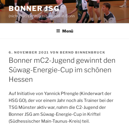
Zum
BONNER JSG
Inhalt
(nicht nur) Leistungshandball in Bonn
springen
Menü
VERÖFFENTLICHT
6. NOVEMBER 2021
VON
BERND BINNENBRUCK
AM
Bonner mC2-Jugend gewinnt den
Süwag-Energie-Cup im schönen
Hessen
Auf Initiative von Yannick Pfrengle (Kinderwart der
HSG GO), der vor einem Jahr noch als Trainer bei der
TSG Münster aktiv war, nahm die C2-Jugend der
Bonner JSG am Süwag-Energie-Cup in Kriftel
(Südhessischer Main-Taunus-Kreis) teil.