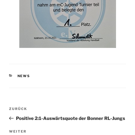
KATEGORIEN
NEWS
Beitragsnavigation
Vorheriger
ZURÜCK
Beitrag
Positive 2:1-Auswärtsquote der Bonner RL-Jungs
Nächster
WEITER