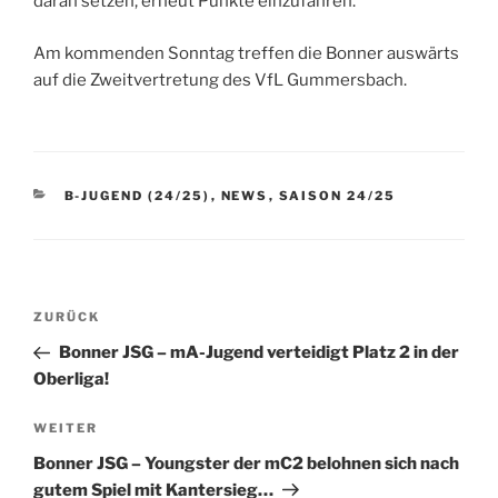
daran setzen, erneut Punkte einzufahren.
Am kommenden Sonntag treffen die Bonner auswärts
auf die Zweitvertretung des VfL Gummersbach.
KATEGORIEN
B-JUGEND (24/25)
,
NEWS
,
SAISON 24/25
Beitragsnavigation
Vorheriger
ZURÜCK
Beitrag
Bonner JSG – mA-Jugend verteidigt Platz 2 in der
Oberliga!
Nächster
WEITER
Beitrag
Bonner JSG – Youngster der mC2 belohnen sich nach
gutem Spiel mit Kantersieg…