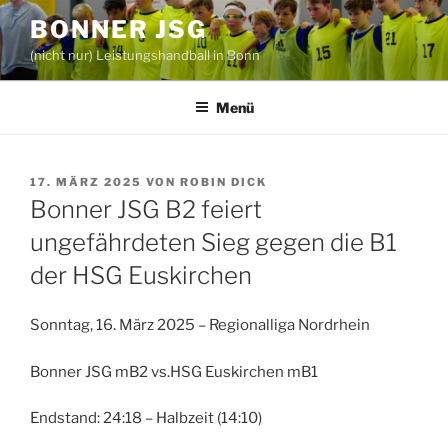
Zum
BONNER JSG
Inhalt
(nicht nur) Leistungshandball in Bonn
springen
Menü
VERÖFFENTLICHT
17. MÄRZ 2025
VON
ROBIN DICK
AM
Bonner JSG B2 feiert
ungefährdeten Sieg gegen die B1
der HSG Euskirchen
Sonntag, 16. März 2025 – Regionalliga Nordrhein
Bonner JSG mB2 vs.HSG Euskirchen mB1
Endstand: 24:18 – Halbzeit (14:10)