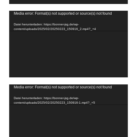
Video-
Media error: Format(s) not supported or source(s) not found
Player
Datei herunterladen: https://bonner-jsg.de/wp-
content/uploads/2025/02/20250223_150916_2.mp4?_=4
Video-
Media error: Format(s) not supported or source(s) not found
Player
Datei herunterladen: https://bonner-jsg.de/wp-
content/uploads/2025/02/20250223_150916-1.mp4?_=5