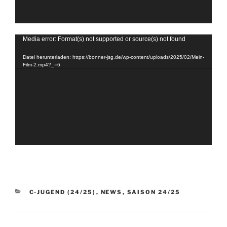
Video-
Media error: Format(s) not supported or source(s) not found
Player
Datei herunterladen: https://bonner-jsg.de/wp-content/uploads/2025/02/Mein-
Film-2.mp4?_=6
KATEGORIEN
C-JUGEND (24/25)
,
NEWS
,
SAISON 24/25