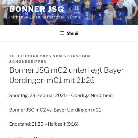
Zum
BONNER JSG
Inhalt
(nicht nur) Leistungshandball in Bonn
springen
Menü
VERÖFFENTLICHT
26. FEBRUAR 2025
VON
SEBASTIAN
AM
SCHÖNESEIFFEN
Bonner JSG mC2 unterliegt Bayer
Uerdingen mC1 mit 21:26
Sonntag, 23. Februar 2025 – Oberliga Nordrhein
Bonner JSG mC2 vs. Bayer Uerdingen mC1
Endstand: 21:26 – Halbzeit (9:16)