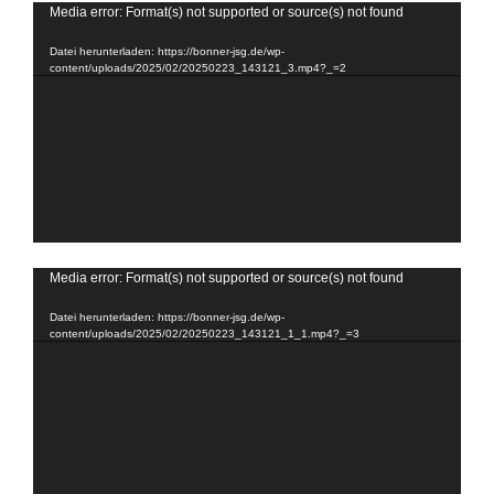
Video-
Media error: Format(s) not supported or source(s) not found
Player
Datei herunterladen: https://bonner-jsg.de/wp-
content/uploads/2025/02/20250223_143121_3.mp4?_=2
Video-
Media error: Format(s) not supported or source(s) not found
Player
Datei herunterladen: https://bonner-jsg.de/wp-
content/uploads/2025/02/20250223_143121_1_1.mp4?_=3