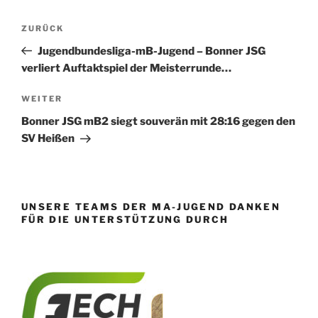
Beitragsnavigation
Vorheriger
ZURÜCK
Beitrag
Jugendbundesliga-mB-Jugend – Bonner JSG
verliert Auftaktspiel der Meisterrunde…
Nächster
WEITER
Beitrag
Bonner JSG mB2 siegt souverän mit 28:16 gegen den
SV Heißen
UNSERE TEAMS DER MA-JUGEND DANKEN
FÜR DIE UNTERSTÜTZUNG DURCH