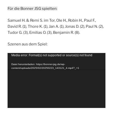
Für die Bonner JSG spielten:
Samuel H. & Remi S. im Tor, Ole H., Robin H., Paul F.,
David R. (1), Thore K. (1), Jan A. (1), Jonas D. (2), Paul N. (2),
Tudor G. (3), Emilias O. (3), Benjamin R. (8).
Szenen aus dem Spiel:
Video-
Media error: Format(s) not supported or source(s) not found
Player
Datei herunterladen: https://bonner-jsg.de/wp-
content/uploads/2025/02/20250223_143121_4.mp4?_=1