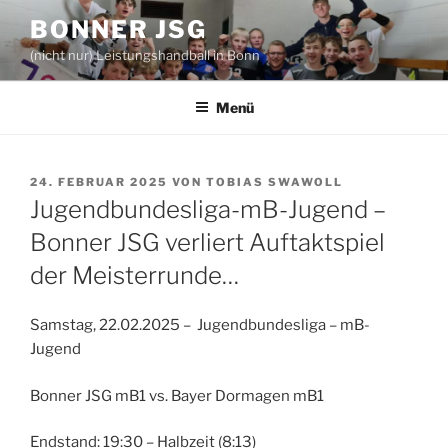
Zum
BONNER JSG
Inhalt
(nicht nur) Leistungshandball in Bonn
springen
Menü
VERÖFFENTLICHT
24. FEBRUAR 2025
VON
TOBIAS SWAWOLL
AM
Jugendbundesliga-mB-Jugend –
Bonner JSG verliert Auftaktspiel
der Meisterrunde…
Samstag, 22.02.2025 – Jugendbundesliga – mB-
Jugend
Bonner JSG mB1 vs. Bayer Dormagen mB1
Endstand: 19:30 – Halbzeit (8:13)