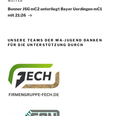
Nächster
WEITER
Beitrag
Bonner JSG mC2 unterliegt Bayer Uerdingen mC1
mit 21:26
UNSERE TEAMS DER MA-JUGEND DANKEN
FÜR DIE UNTERSTÜTZUNG DURCH