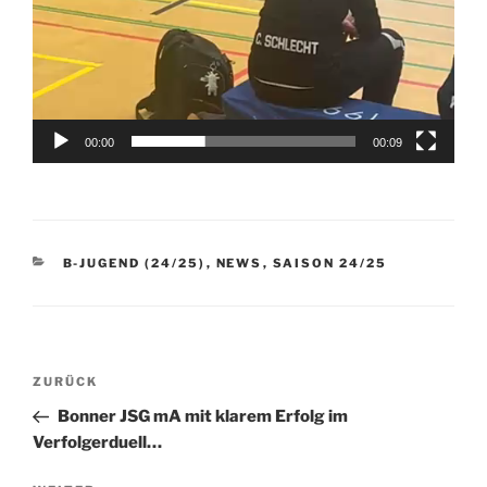
00:00
00:09
KATEGORIEN
B-JUGEND (24/25)
,
NEWS
,
SAISON 24/25
Beitragsnavigation
Vorheriger
ZURÜCK
Beitrag
Bonner JSG mA mit klarem Erfolg im
Verfolgerduell…