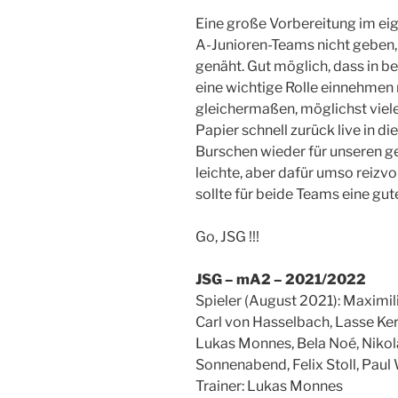
Eine große Vorbereitung im eige
A-Junioren-Teams nicht geben,
genäht. Gut möglich, dass in b
eine wichtige Rolle einnehmen 
gleichermaßen, möglichst viel
Papier schnell zurück live in di
Burschen wieder für unseren ge
leichte, aber dafür umso reizv
sollte für beide Teams eine gu
Go, JSG !!!
JSG – mA2 – 2021/2022
Spieler (August 2021): Maximili
Carl von Hasselbach, Lasse Ke
Lukas Monnes, Bela Noé, Nikola
Sonnenabend, Felix Stoll, Pau
Trainer: Lukas Monnes