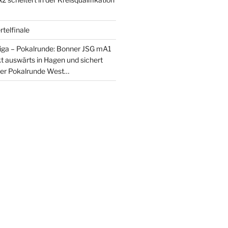
telfinale
iga – Pokalrunde: Bonner JSG mA1
kt auswärts in Hagen und sichert
 der Pokalrunde West…