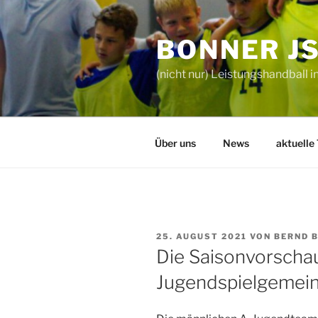
Zum
Inhalt
BONNER J
springen
(nicht nur) Leistungshandball i
Über uns
News
aktuelle
VERÖFFENTLICHT
25. AUGUST 2021
VON
BERND 
AM
Die Saisonvorscha
Jugendspielgemein