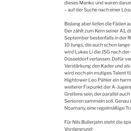
dieses Manko und waren darum f
– auf der Suche nach einer Lös
Bislang aber liefen die Fäden 
Der zählt zum Kern seiner A1, d
September bestenfalls in der Re
10 Jungs, die auch schon lang
wird Lukas Li die JSG nach der
Düsseldorf verlassen. Dafür ve
Verstärkung den Kader und als 
wird noch ein mutiges Talent f
Hightower Leo Pähler ein harmo
weiterer Fixpunkt der A-Jugend
Greitens sein, der parallel auc
Senioren sammeln soll. Genau ü
Noamany, eine regelmäßige Tra
Für Nils Bullerjahn steht die s
Vordergrund: