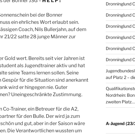
s der Bonner JSG –
H E L P !
Dronninglund 
el Sonnenschein bei der Bonner
Dronninglund 
ss ein ehrliches Wort erlaubt sein.
Dronninglund 
ssigen Coach, Nils Bullerjahn, auf dem
hr 21/22 satte 28 junge Männer zur
Dronninglund C
Dronninglund C
er Gold wert. Bereits seit vier Jahren ist
Dronninglund 
udent als Jugendtrainer aktiv und hat
Jugendbundesl
lte seine Teams lernen sollen. Seine
auf Platz 2 – d
 Gespür für die Situation sind anerkannt
ank wird er hingegen nie. Guter
Qualifikations
inen? Uneingeschränkte Zustimmung.
Nordrhein: Bon
zweiten Platz…
 Co-Trainer, ein Betreuer für die A2,
rtner für den Bulle. Der wird ja zum
schön und gut, aber in der Saison wäre
A-Jugend (23/
ngen. Die Verantwortlichen wussten um