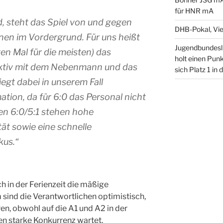
für HNR mA
, steht das Spiel von und gegen
DHB-Pokal, Vier
en im Vordergrund. Für uns heißt
Jugendbundesl
ten Mal für die meisten) das
holt einen Pun
ektiv mit dem Nebenmann und das
sich Platz 1 in
liegt dabei in unserem Fall
ation, da für 6:0 das Personal nicht
gen 6:0/5:1 stehen hohe
tät sowie eine schnelle
kus.“
h in der Ferienzeit die mäßige
 sind die Verantwortlichen optimistisch,
eren, obwohl auf die A1 und A2 in der
en starke Konkurrenz wartet.