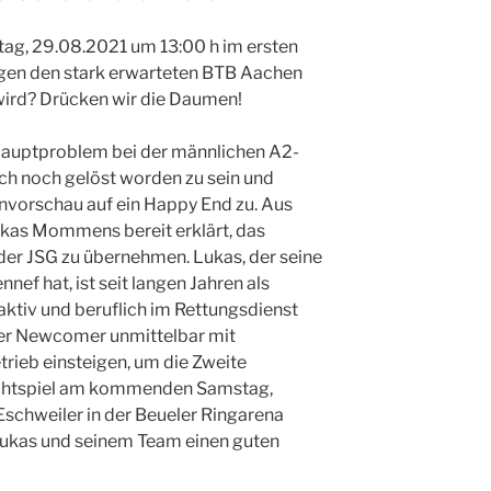
tag, 29.08.2021 um 13:00 h im ersten
gegen den stark erwarteten BTB Aachen
ird? Drücken wir die Daumen!
Hauptproblem bei der männlichen A2-
ch noch gelöst worden zu sein und
onvorschau auf ein Happy End zu. Aus
ukas Mommens bereit erklärt, das
der JSG zu übernehmen. Lukas, der seine
nef hat, ist seit langen Jahren als
aktiv und beruflich im Rettungsdienst
 der Newcomer unmittelbar mit
trieb einsteigen, um die Zweite
lichtspiel am kommenden Samstag,
schweiler in der Beueler Ringarena
Lukas und seinem Team einen guten