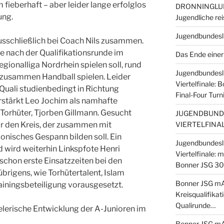
ieberhaft – aber leider lange erfolglos
DRONNINGLUN
ung.
Jugendliche r
Jugendbundesli
ausschließlich bei Coach Nils zusammen.
ie nach der Qualifikationsrunde im
Das Ende einer
gionalliga Nordrhein spielen soll, rund
Jugendbundesl
e zusammen Handball spielen. Leider
Viertelfinale: 
 Quali studienbedingt in Richtung
Final-Four Turn
rstärkt Leo Jochim als namhafte
Torhüter, Tjorben Gillmann. Gesucht
JUGENDBUNDE
VIERTELFINAL
ür den Kreis, der zusammen mit
nisches Gespann bilden soll. Ein
Jugendbundesl
 wird weiterhin Linkspfote Henri
Viertelfinale:
h schon erste Einsatzzeiten bei den
Bonner JSG 30:
brigens, wie Torhütertalent, Islam
Bonner JSG mA1
iningsbeteiligung vorausgesetzt.
Kreisqualifikat
Qualirunde…
pielerische Entwicklung der A-Junioren im
Bonner JSG mA2 