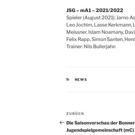
JSG – mA1 – 2021/2022
Spieler (August 2021): Jarno A
Leo Jochim, Lasse Kerkmann, L
Meissner, Islam Noamany, David
Felix Rapp, Simon Santen, Henr
Trainer: Nils Bullerjahn
KATEGORIEN
NEWS
Beitragsnavigation
Vorheriger
ZURÜCK
Beitrag
Die Saisonvorschau der Bonner
Jugendspielgemeinschaft (mC)