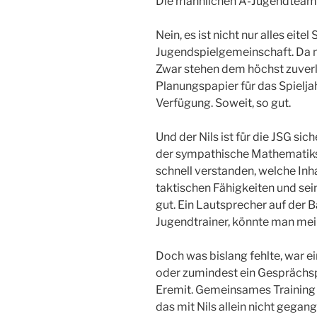
Die männlichen A-Jugendteam
Nein, es ist nicht nur alles eit
Jugendspielgemeinschaft. Da mu
Zwar stehen dem höchst zuverlä
Planungspapier für das Spielja
Verfügung. Soweit, so gut.
Und der Nils ist für die JSG sich
der sympathische Mathematikst
schnell verstanden, welche Inha
taktischen Fähigkeiten und sein
gut. Ein Lautsprecher auf der B
Jugendtrainer, könnte man me
Doch was bislang fehlte, war ein
oder zumindest ein Gesprächspa
Eremit. Gemeinsames Training 
das mit Nils allein nicht gega