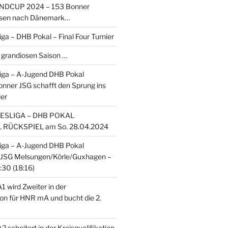
DCUP 2024 – 153 Bonner
eisen nach Dänemark…
ga – DHB Pokal – Final Four Turnier
 grandiosen Saison …
iga – A-Jugend DHB Pokal
Bonner JSG schafft den Sprung ins
ier
SLIGA – DHB POKAL
 RÜCKSPIEL am So. 28.04.2024
iga – A-Jugend DHB Pokal
 mJSG Melsungen/Körle/Guxhagen –
30 (18:16)
 wird Zweiter in der
ion für HNR mA und bucht die 2.
scheitert in der Kreisqualifikation