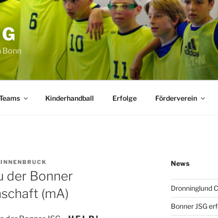
SG
n Bonn
 Teams
Kinderhandball
Erfolge
Förderverein
BINNENBRUCK
News
u der Bonner
Dronninglund 
schaft (mA)
Bonner JSG erf