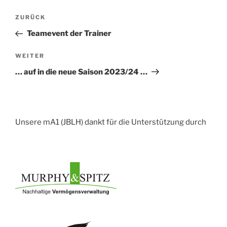
Beitragsnavigation
Vorheriger
ZURÜCK
Beitrag
Teamevent der Trainer
Nächster
WEITER
Beitrag
… auf in die neue Saison 2023/24 …
Unsere mA1 (JBLH) dankt für die Unterstützung durch