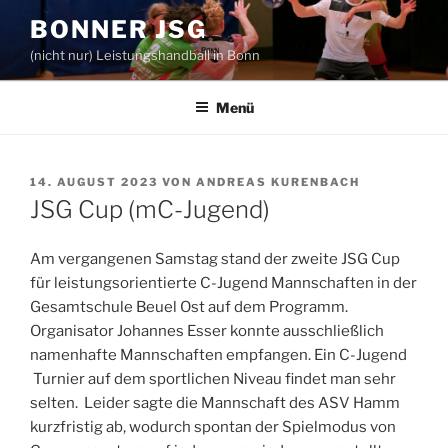
Zum
BONNER JSG
Inhalt
(nicht nur) Leistungshandball in Bonn
springen
Menü
VERÖFFENTLICHT
14. AUGUST 2023
VON
ANDREAS KURENBACH
AM
JSG Cup (mC-Jugend)
Am vergangenen Samstag stand der zweite JSG Cup
für leistungsorientierte C-Jugend Mannschaften in der
Gesamtschule Beuel Ost auf dem Programm.
Organisator Johannes Esser konnte ausschließlich
namenhafte Mannschaften empfangen. Ein C-Jugend
Turnier auf dem sportlichen Niveau findet man sehr
selten. Leider sagte die Mannschaft des ASV Hamm
kurzfristig ab, wodurch spontan der Spielmodus von