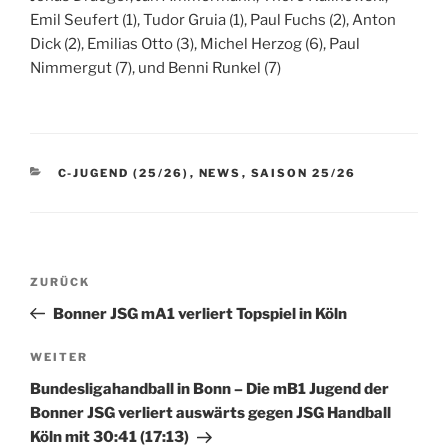
Emil Seufert (1), Tudor Gruia (1), Paul Fuchs (2), Anton
Dick (2), Emilias Otto (3), Michel Herzog (6), Paul
Nimmergut (7), und Benni Runkel (7)
KATEGORIEN
C-JUGEND (25/26)
,
NEWS
,
SAISON 25/26
Beitragsnavigation
Vorheriger
ZURÜCK
Beitrag
Bonner JSG mA1 verliert Topspiel in Köln
Nächster
WEITER
Beitrag
Bundesligahandball in Bonn – Die mB1 Jugend der
Bonner JSG verliert auswärts gegen JSG Handball
Köln mit 30:41 (17:13)