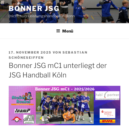
Zum
BONNER JSG
Inhalt
(nicht nur) Leistungshandball in Bonn
springen
Menü
VERÖFFENTLICHT
17. NOVEMBER 2025
VON
SEBASTIAN
AM
SCHÖNESEIFFEN
Bonner JSG mC1 unterliegt der
JSG Handball Köln