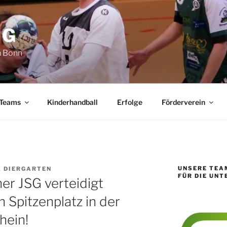
SG
n Bonn
 Teams
Kinderhandball
Erfolge
Förderverein
UNSERE TEA
 DIERGARTEN
FÜR DIE UN
er JSG verteidigt
 Spitzenplatz in der
hein!