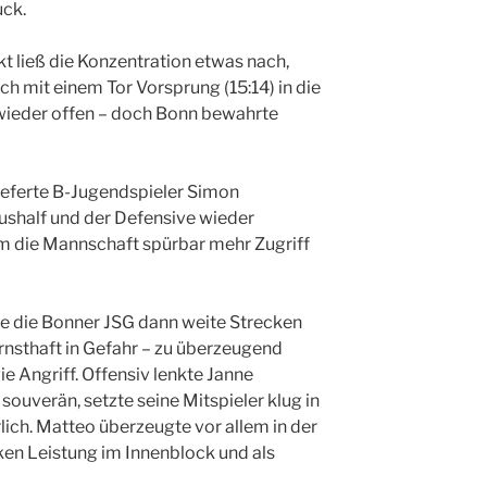
uck.
 ließ die Konzentration etwas nach,
ch mit einem Tor Vorsprung (15:14) in die
 wieder offen – doch Bonn bewahrte
ieferte B-Jugendspieler Simon
aushalf und der Defensive wieder
kam die Mannschaft spürbar mehr Zugriff
te die Bonner JSG dann weite Strecken
 ernsthaft in Gefahr – zu überzeugend
e Angriff. Offensiv lenkte Janne
uverän, setzte seine Mitspieler klug in
lich. Matteo überzeugte vor allem in der
rken Leistung im Innenblock und als