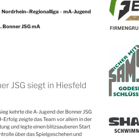
 Nordrhein–Regionalliga
–
mA-Jugend
s. Bonner JSG mA
r JSG siegt in Hiesfeld
ieg kehrte die A-Jugend der Bonner JSG
9-Erfolg zeigte das Team vor allem in der
ung und legte einen blitzsauberen Start
ntrolle über das Spielgeschehen und