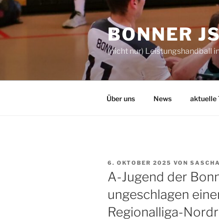
Zum
Inhalt
BONNER J
springen
(nicht nur) Leistungshandball i
Über uns
News
aktuelle
VERÖFFENTLICHT
6. OKTOBER 2025
VON
SASCHA
AM
A-Jugend der Bonn
ungeschlagen einen
Regionalliga-Nordr