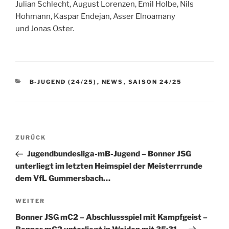
Julian Schlecht, August Lorenzen, Emil Holbe, Nils
Hohmann, Kaspar Endejan, Asser Elnoamany
und Jonas Oster.
KATEGORIEN
B-JUGEND (24/25)
,
NEWS
,
SAISON 24/25
Beitragsnavigation
Vorheriger
ZURÜCK
Beitrag
Jugendbundesliga-mB-Jugend – Bonner JSG
unterliegt im letzten Heimspiel der Meisterrrunde
dem VfL Gummersbach…
Nächster
WEITER
Beitrag
Bonner JSG mC2 – Abschlussspiel mit Kampfgeist –