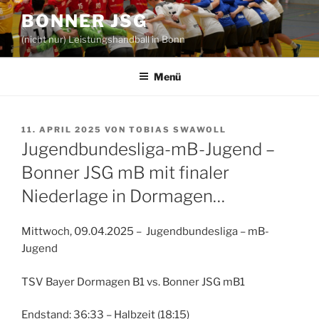
Zum
BONNER JSG
Inhalt
(nicht nur) Leistungshandball in Bonn
springen
Menü
VERÖFFENTLICHT
11. APRIL 2025
VON
TOBIAS SWAWOLL
AM
Jugendbundesliga-mB-Jugend –
Bonner JSG mB mit finaler
Niederlage in Dormagen…
Mittwoch, 09.04.2025 – Jugendbundesliga – mB-
Jugend
TSV Bayer Dormagen B1 vs. Bonner JSG mB1
Endstand: 36:33 – Halbzeit (18:15)