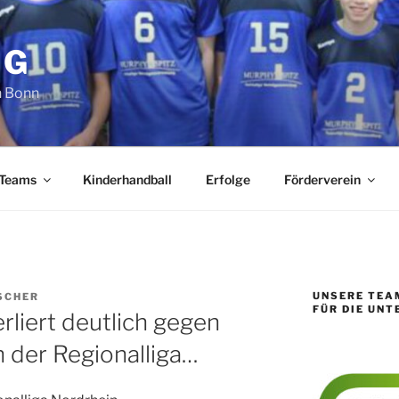
SG
n Bonn
 Teams
Kinderhandball
Erfolge
Förderverein
UNSERE TEA
ISCHER
FÜR DIE UN
liert deutlich gegen
n der Regionalliga…