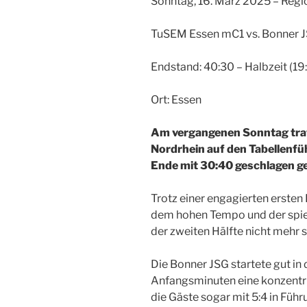
Sonntag, 16. März 2025 – Regi
TuSEM Essen mC1 vs. Bonner 
Endstand: 40:30 – Halbzeit (19:
Ort: Essen
Am vergangenen Sonntag traf 
Nordrhein auf den Tabellenf
Ende mit 30:40 geschlagen g
Trotz einer engagierten erste
dem hohen Tempo und der spiel
der zweiten Hälfte nicht mehr 
Die Bonner JSG startete gut in 
Anfangsminuten eine konzentri
die Gäste sogar mit 5:4 in Führ