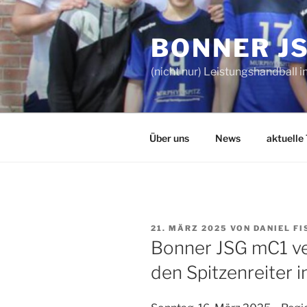
Zum
Inhalt
BONNER J
springen
(nicht nur) Leistungshandball i
Über uns
News
aktuelle
VERÖFFENTLICHT
21. MÄRZ 2025
VON
DANIEL F
AM
Bonner JSG mC1 ver
den Spitzenreiter i