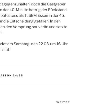
 dagegenzuhalten, doch die Gastgeber
In der 40. Minute betrug der Rückstand
 Spätestens als TuSEM Essen in der 45.
 die Entscheidung gefallen. In den
sen den Vorsprung souverän und setzte
h.
indet am Samstag, den 22.03, um 16 Uhr
 statt.
SAISON 24/25
WEITER
Nächster