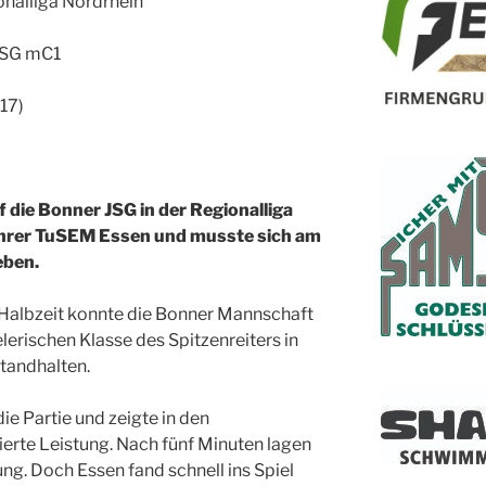
onalliga Nordrhein
JSG mC1
17)
die Bonner JSG in der Regionalliga
ührer TuSEM Essen und musste sich am
eben.
n Halbzeit konnte die Bonner Mannschaft
erischen Klasse des Spitzenreiters in
standhalten.
die Partie und zeigte in den
erte Leistung. Nach fünf Minuten lagen
ung. Doch Essen fand schnell ins Spiel