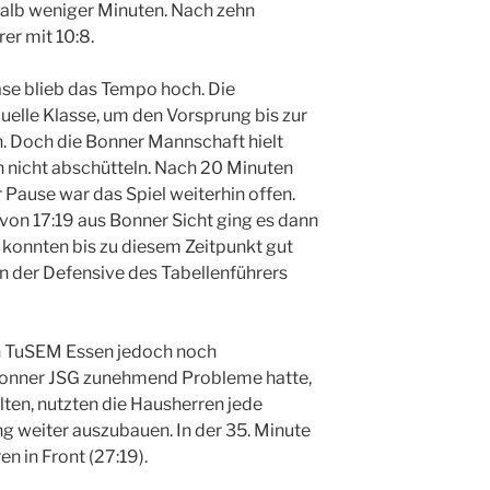
halb weniger Minuten. Nach zehn
er mit 10:8.
ase blieb das Tempo hoch. Die
duelle Klasse, um den Vorsprung bis zur
n. Doch die Bonner Mannschaft hielt
h nicht abschütteln. Nach 20 Minuten
r Pause war das Spiel weiterhin offen.
on 17:19 aus Bonner Sicht ging es dann
e konnten bis zu diesem Zeitpunkt gut
an der Defensive des Tabellenführers
ch TuSEM Essen jedoch noch
Bonner JSG zunehmend Probleme hatte,
lten, nutzten die Hausherren jede
g weiter auszubauen. In der 35. Minute
n in Front (27:19).