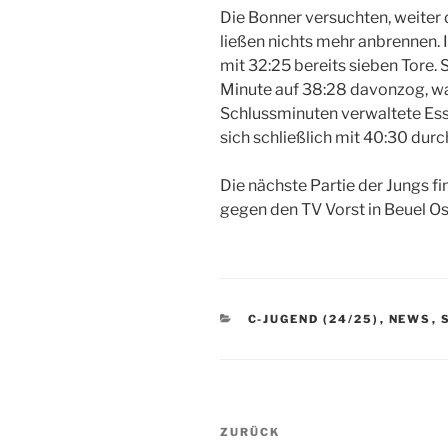
Die Bonner versuchten, weiter
ließen nichts mehr anbrennen. 
mit 32:25 bereits sieben Tore.
Minute auf 38:28 davonzog, war
Schlussminuten verwaltete Es
sich schließlich mit 40:30 durc
Die nächste Partie der Jungs f
gegen den TV Vorst in Beuel Ost
KATEGORIEN
C-JUGEND (24/25)
,
NEWS
,
Beitragsnavigation
Vorheriger
ZURÜCK