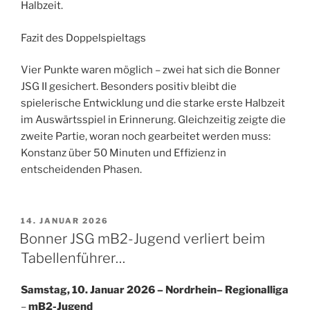
Halbzeit.
Fazit des Doppelspieltags
Vier Punkte waren möglich – zwei hat sich die Bonner
JSG II gesichert. Besonders positiv bleibt die
spielerische Entwicklung und die starke erste Halbzeit
im Auswärtsspiel in Erinnerung. Gleichzeitig zeigte die
zweite Partie, woran noch gearbeitet werden muss:
Konstanz über 50 Minuten und Effizienz in
entscheidenden Phasen.
VERÖFFENTLICHT
14. JANUAR 2026
AM
Bonner JSG mB2-Jugend verliert beim
Tabellenführer…
Samstag, 10. Januar 2026 – Nordrhein– Regionalliga
–
mB2-Jugend