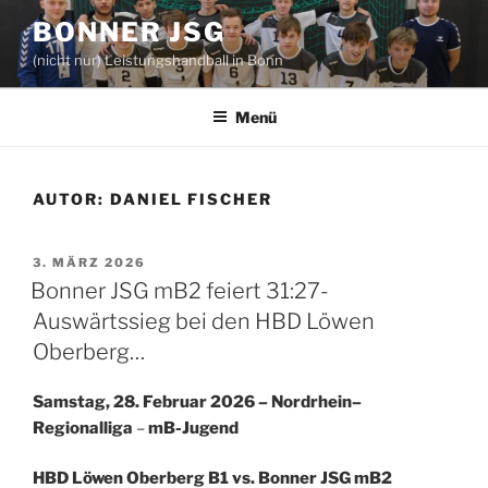
Zum
BONNER JSG
Inhalt
(nicht nur) Leistungshandball in Bonn
springen
Menü
AUTOR:
DANIEL FISCHER
VERÖFFENTLICHT
3. MÄRZ 2026
AM
Bonner JSG mB2 feiert 31:27-
Auswärtssieg bei den HBD Löwen
Oberberg…
Samstag, 28. Februar 2026 – Nordrhein–
Regionalliga
–
mB-Jugend
HBD Löwen Oberberg B1 vs.
Bonner JSG mB2