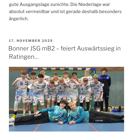
gute Ausgangslage zunichte. Die Niederlage war
absolut vermeidbar und ist gerade deshalb besonders
ärgerlich.
VERÖFFENTLICHT
17. NOVEMBER 2025
AM
Bonner JSG mB2 – feiert Auswärtssieg in
Ratingen…