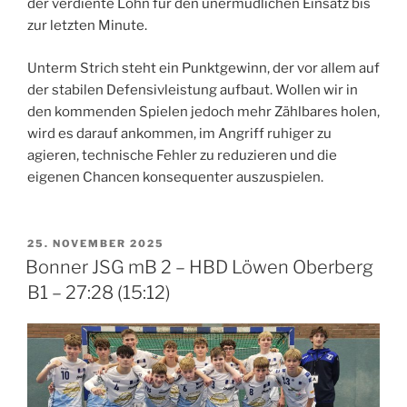
der verdiente Lohn für den unermüdlichen Einsatz bis
zur letzten Minute.
Unterm Strich steht ein Punktgewinn, der vor allem auf
der stabilen Defensivleistung aufbaut. Wollen wir in
den kommenden Spielen jedoch mehr Zählbares holen,
wird es darauf ankommen, im Angriff ruhiger zu
agieren, technische Fehler zu reduzieren und die
eigenen Chancen konsequenter auszuspielen.
VERÖFFENTLICHT
25. NOVEMBER 2025
AM
Bonner JSG mB 2 – HBD Löwen Oberberg
B1 – 27:28 (15:12)