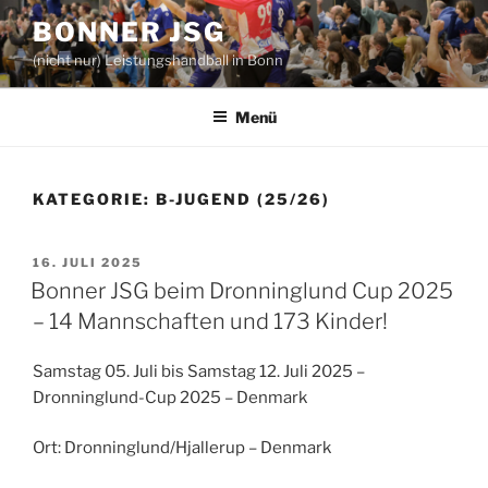
Zum
BONNER JSG
Inhalt
(nicht nur) Leistungshandball in Bonn
springen
Menü
KATEGORIE:
B-JUGEND (25/26)
VERÖFFENTLICHT
16. JULI 2025
AM
Bonner JSG beim Dronninglund Cup 2025
– 14 Mannschaften und 173 Kinder!
Samstag 05. Juli bis Samstag 12. Juli 2025 –
Dronninglund-Cup 2025 – Denmark
Ort: Dronninglund/Hjallerup – Denmark