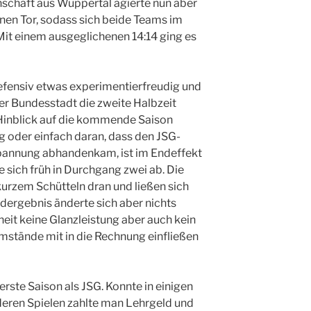
nschaft aus Wuppertal agierte nun aber
enen Tor, sodass sich beide Teams im
Mit einem ausgeglichenen 14:14 ging es
defensiv etwas experimentierfreudig und
er Bundesstadt die zweite Halbzeit
Hinblick auf die kommende Saison
g oder einfach daran, dass den JSG-
Spannung abhandenkam, ist im Endeffekt
e sich früh in Durchgang zwei ab. Die
urzem Schütteln dran und ließen sich
dergebnis änderte sich aber nichts
heit keine Glanzleistung aber auch kein
mstände mit in die Rechnung einfließen
 erste Saison als JSG. Konnte in einigen
deren Spielen zahlte man Lehrgeld und