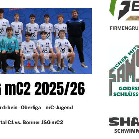
rdrhein–Oberliga
–
mC-Jugend
al C1 vs. Bonner JSG mC2