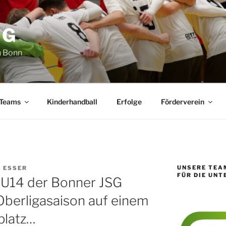
SG
n Bonn
 Teams
Kinderhandball
Erfolge
Förderverein
UNSERE TEA
 ESSER
FÜR DIE UN
 U14 der Bonner JSG
berligasaison auf einem
platz…