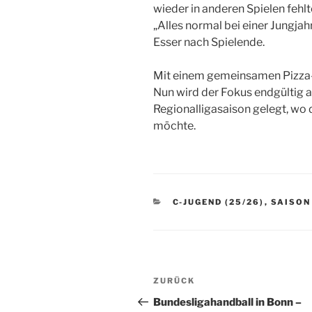
wieder in anderen Spielen fehlt
„Alles normal bei einer Jungja
Esser nach Spielende.
Mit einem gemeinsamen Pizza-E
Nun wird der Fokus endgültig 
Regionalligasaison gelegt, wo 
möchte.
KATEGORIEN
C-JUGEND (25/26)
,
SAISON
Beitragsnavigation
Vorheriger
ZURÜCK
Beitrag
Bundesligahandball in Bonn –