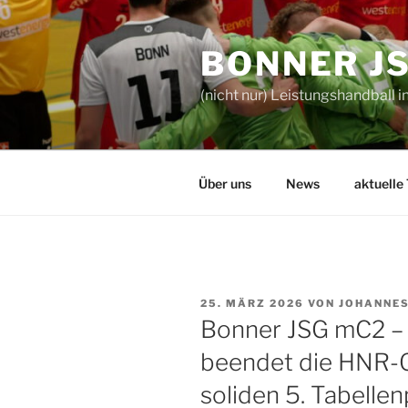
Zum
Inhalt
BONNER J
springen
(nicht nur) Leistungshandball i
Über uns
News
aktuelle
VERÖFFENTLICHT
25. MÄRZ 2026
VON
JOHANNES
AM
Bonner JSG mC2 –
beendet die HNR-O
soliden 5. Tabellen