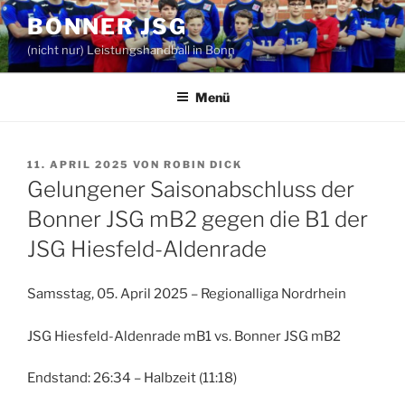
Zum
BONNER JSG
Inhalt
(nicht nur) Leistungshandball in Bonn
springen
Menü
VERÖFFENTLICHT
11. APRIL 2025
VON
ROBIN DICK
AM
Gelungener Saisonabschluss der
Bonner JSG mB2 gegen die B1 der
JSG Hiesfeld-Aldenrade
Samsstag, 05. April 2025 – Regionalliga Nordrhein
JSG Hiesfeld-Aldenrade mB1 vs. Bonner JSG mB2
Endstand: 26:34 – Halbzeit (11:18)