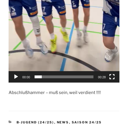
00:00
00:28
Abschlußhammer – muß sein, weil verdient !!!!
KATEGORIEN
B-JUGEND (24/25)
,
NEWS
,
SAISON 24/25