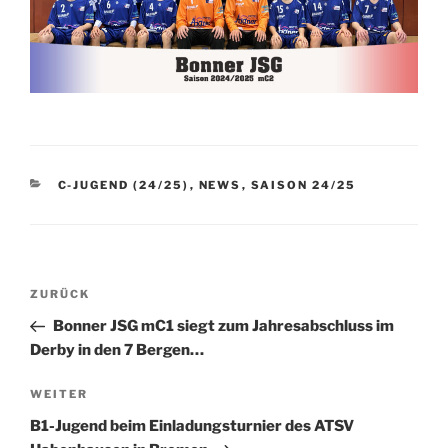
KATEGORIEN
C-JUGEND (24/25)
,
NEWS
,
SAISON 24/25
Beitragsnavigation
Vorheriger
ZURÜCK
Beitrag
Bonner JSG mC1 siegt zum Jahresabschluss im
Derby in den 7 Bergen…
Nächster
WEITER
Beitrag
B1-Jugend beim Einladungsturnier des ATSV