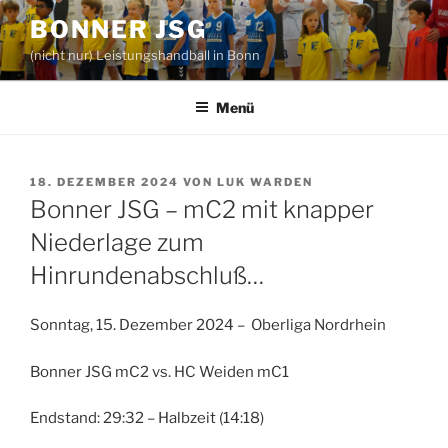
Zum
BONNER JSG
Inhalt
(nicht nur) Leistungshandball in Bonn
springen
Menü
VERÖFFENTLICHT
18. DEZEMBER 2024
VON
LUK WARDEN
AM
Bonner JSG – mC2 mit knapper
Niederlage zum
Hinrundenabschluß…
Sonntag, 15. Dezember 2024 – Oberliga Nordrhein
Bonner JSG mC2 vs. HC Weiden mC1
Endstand: 29:32 – Halbzeit (14:18)