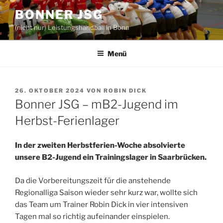
Zum
BONNER JSG
Inhalt
(nicht nur) Leistungshandball in Bonn
springen
Menü
VERÖFFENTLICHT
26. OKTOBER 2024
VON
ROBIN DICK
AM
Bonner JSG – mB2-Jugend im
Herbst-Ferienlager
In der zweiten Herbstferien-Woche absolvierte
unsere B2-Jugend ein Trainingslager in Saarbrücken.
Da die Vorbereitungszeit für die anstehende
Regionalliga Saison wieder sehr kurz war, wollte sich
das Team um Trainer Robin Dick in vier intensiven
Tagen mal so richtig aufeinander einspielen.