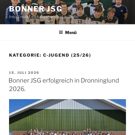
Zum
BONNER JSG
Inhalt
(nicht nur) Leistungshandball in Bonn
springen
Menü
KATEGORIE:
C-JUGEND (25/26)
VERÖFFENTLICHT
15. JULI 2026
AM
Bonner JSG erfolgreich in Dronninglund
2026.