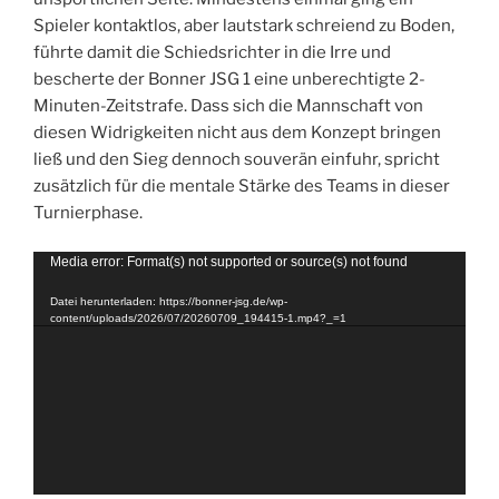
Spieler kontaktlos, aber lautstark schreiend zu Boden,
führte damit die Schiedsrichter in die Irre und
bescherte der Bonner JSG 1 eine unberechtigte 2-
Minuten-Zeitstrafe. Dass sich die Mannschaft von
diesen Widrigkeiten nicht aus dem Konzept bringen
ließ und den Sieg dennoch souverän einfuhr, spricht
zusätzlich für die mentale Stärke des Teams in dieser
Turnierphase.
Video-
Media error: Format(s) not supported or source(s) not found
Player
Datei herunterladen: https://bonner-jsg.de/wp-
content/uploads/2026/07/20260709_194415-1.mp4?_=1